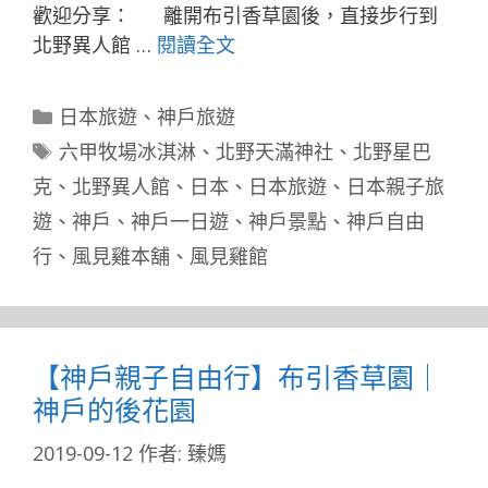
歡迎分享： 離開布引香草園後，直接步行到
北野異人館 …
閱讀全文
分
日本旅遊
、
神戶旅遊
類
標
六甲牧場冰淇淋
、
北野天滿神社
、
北野星巴
籤
克
、
北野異人館
、
日本
、
日本旅遊
、
日本親子旅
遊
、
神戶
、
神戶一日遊
、
神戶景點
、
神戶自由
行
、
風見雞本舖
、
風見雞館
【神戶親子自由行】布引香草園｜
神戶的後花園
2019-09-12
作者:
臻媽