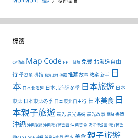
MURMUR」經》
〉發佈留言
標籤
Map Code
免費
北海道自由
PPT
CP值高
儲蓄
日
行
推薦
學習單
導讀
故事
教案
新手
拉麵
投資理財
本
日本旅遊
日本北海道冬季
日本
日本北海道
日
日本美食
東北
日本東北冬季
日本東北自由行
本親子旅遊
晨光
晨光媽媽
晨光故事
書單
景點
沖繩
沖繩美食
沖繩旅遊
沖繩海洋博公園
海洋博公園
海洋博公
親子旅遊
美食
繪本
園Map Code
神戶
神戶自由行