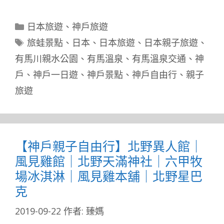
分
日本旅遊
、
神戶旅遊
類
標
旅蛙景點
、
日本
、
日本旅遊
、
日本親子旅遊
、
籤
有馬川親水公園
、
有馬溫泉
、
有馬溫泉交通
、
神
戶
、
神戶一日遊
、
神戶景點
、
神戶自由行
、
親子
旅遊
【神戶親子自由行】北野異人館｜
風見雞館｜北野天滿神社｜六甲牧
場冰淇淋｜風見雞本舖｜北野星巴
克
2019-09-22
作者:
臻媽