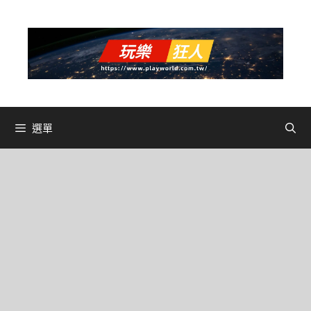
跳
至
主
要
內
容
選單