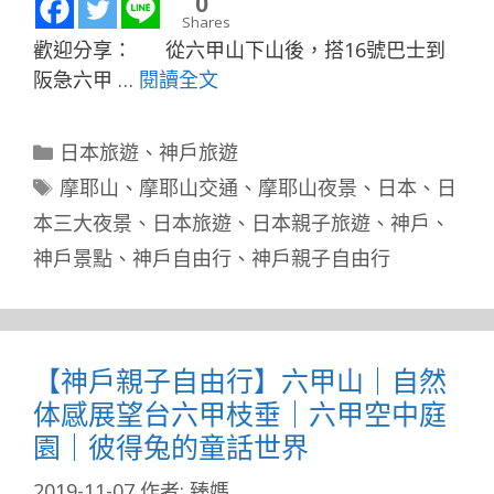
0
Shares
歡迎分享： 從六甲山下山後，搭16號巴士到
阪急六甲 …
閱讀全文
分
日本旅遊
、
神戶旅遊
類
標
摩耶山
、
摩耶山交通
、
摩耶山夜景
、
日本
、
日
籤
本三大夜景
、
日本旅遊
、
日本親子旅遊
、
神戶
、
神戶景點
、
神戶自由行
、
神戶親子自由行
【神戶親子自由行】六甲山｜自然
体感展望台六甲枝垂｜六甲空中庭
園｜彼得兔的童話世界
2019-11-07
作者:
臻媽