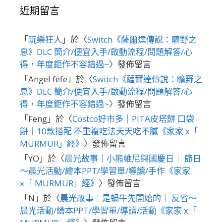
近期留言
「
玩樂狂人
」於〈
Switch《薩爾達傳說：曠野之
息》DLC 簡介/便宜入手/啟動流程/問題解答/心
得，年度鉅作不容錯過~
〉發佈留言
「
Angel fefe
」於〈
Switch《薩爾達傳說：曠野之
息》DLC 簡介/便宜入手/啟動流程/問題解答/心
得，年度鉅作不容錯過~
〉發佈留言
「
Feng
」於〈
Costco好市多｜PITA皮塔餅 口袋
餅｜10款搭配 不重複吃法天天吃不膩《家家 x「
MURMUR」經》
〉發佈留言
「
YO
」於〈
晨光故事｜小熊維尼與國慶日｜ 節日
～晨光活動/繪本PPT/學習單/導讀/手作《家家
x「 MURMUR」經》
〉發佈留言
「
N
」於〈
晨光故事｜是蝸牛先開始的｜ 反省～
晨光活動/繪本PPT/學習單/導讀/活動《家家 x「