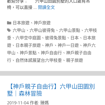
歡迎分享： 六甲山田園別墅的入口處有吊
椅，可以直接 …
閱讀全文
分
日本旅遊
、
神戶旅遊
類
標
六甲山
、
六甲山彼得兔
、
六甲山景點
、
六甲枝
籤
垂
、
六甲空中庭園
、
彼得兔景點
、
日本
、
日本旅
遊
、
日本親子旅遊
、
神戶
、
神戶一日遊
、
神戶六
甲山
、
神戶景點
、
神戶自由行
、
神戶親子自由
行
、
自然体感展望台六甲枝垂
、
親子旅遊
【神戶親子自由行】六甲山田園別
墅｜森林冒險
2019-11-04
作者:
臻媽