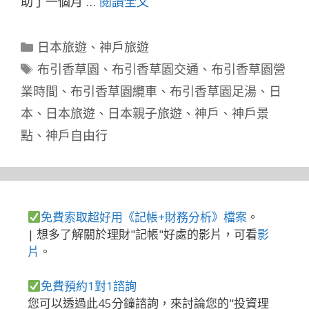
助了一個月 …
閱讀全文
分
日本旅遊
、
神戶旅遊
類
標
布引香草園
、
布引香草園交通
、
布引香草園營
籤
業時間
、
布引香草園纜車
、
布引香草園足湯
、
日
本
、
日本旅遊
、
日本親子旅遊
、
神戶
、
神戶景
點
、
神戶自由行
免費索取超好用《記帳+財務分析》檔案
。
| 想多了解關於理財"記帳"好處的影片，可看
影
片
。
免費預約1對1諮詢
您可以透過此45分鐘諮詢，來討論您的"投資理