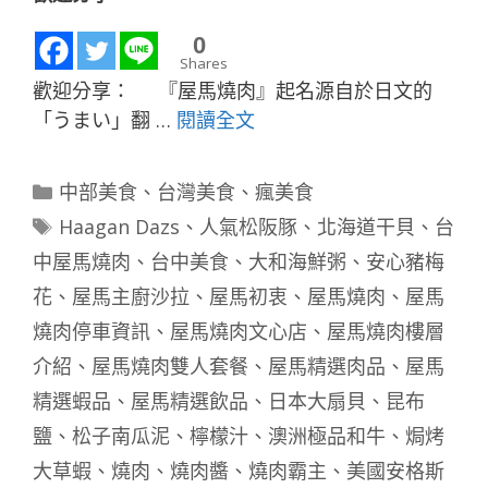
0
Shares
歡迎分享： 『屋馬燒肉』起名源自於日文的
「うまい」翻 …
閱讀全文
分
中部美食
、
台灣美食
、
瘋美食
類
標
Haagan Dazs
、
人氣松阪豚
、
北海道干貝
、
台
籤
中屋馬燒肉
、
台中美食
、
大和海鮮粥
、
安心豬梅
花
、
屋馬主廚沙拉
、
屋馬初衷
、
屋馬燒肉
、
屋馬
燒肉停車資訊
、
屋馬燒肉文心店
、
屋馬燒肉樓層
介紹
、
屋馬燒肉雙人套餐
、
屋馬精選肉品
、
屋馬
精選蝦品
、
屋馬精選飲品
、
日本大扇貝
、
昆布
鹽
、
松子南瓜泥
、
檸檬汁
、
澳洲極品和牛
、
焗烤
大草蝦
、
燒肉
、
燒肉醬
、
燒肉霸主
、
美國安格斯