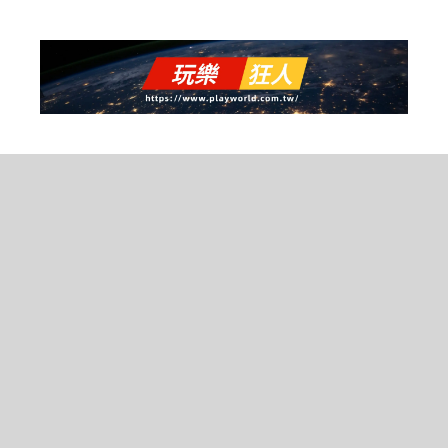
跳
至
主
要
內
容