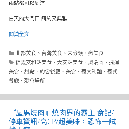
兩站都可以到達
白天的大門口 簡約又典雅
閱讀全文
分
北部美食
、
台灣美食
、
未分類
、
瘋美食
類
標
信義安和站美食
、
大安站美食
、
奧瑞岡
、
捷運
籤
美食
、
甜點
、
約會餐廳
、
美食
、
義大利麵
、
義式
餐廳
、
聚會場所
『屋馬燒肉』燒肉界的霸主 食記/
停車資訊/高CP/超美味，恐怖一試