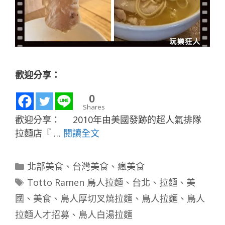
歡迎分享：
0
Shares
歡迎分享： 2010年由美國發跡的超人氣排隊
拉麵店『 …
閱讀全文
分
北部美食
、
台灣美食
、
瘋美食
類
標
Totto Ramen 鳥人拉麵
、
台北
、
拉麵
、
美
籤
國
、
美食
、
鳥人厚切叉燒拉麵
、
鳥人拉麵
、
鳥人
拉麵人才招募
、
鳥人白湯拉麵