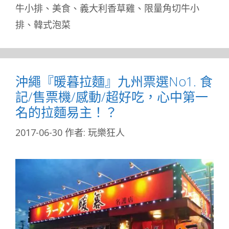
牛小排
、
美食
、
義大利香草雞
、
限量角切牛小
排
、
韓式泡菜
沖繩『暖暮拉麵』九州票選No1. 食
記/售票機/感動/超好吃，心中第一
名的拉麵易主！？
2017-06-30
作者:
玩樂狂人