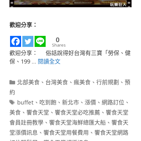
歡迎分享：
0
Shares
歡迎分享： 俗話說得好台灣有三寶「勞保、健
保、199 …
閱讀全文
分
北部美食
、
台灣美食
、
瘋美食
、
行前規劃
、
預
類
約
標
buffet
、
吃到飽
、
新北市
、
漲價
、
網路訂位
、
籤
美食
、
饗食天堂
、
饗食天堂必吃推薦
、
饗食天堂
會員註冊教學
、
饗食天堂海鮮總匯大船
、
饗食天
堂漲價訊息
、
饗食天堂用餐費用
、
饗食天堂網路