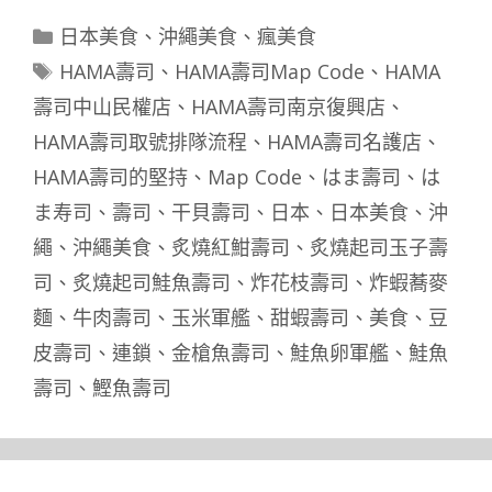
分
日本美食
、
沖繩美食
、
瘋美食
類
標
HAMA壽司
、
HAMA壽司Map Code
、
HAMA
籤
壽司中山民權店
、
HAMA壽司南京復興店
、
HAMA壽司取號排隊流程
、
HAMA壽司名護店
、
HAMA壽司的堅持
、
Map Code
、
はま壽司
、
は
ま寿司
、
壽司
、
干貝壽司
、
日本
、
日本美食
、
沖
繩
、
沖繩美食
、
炙燒紅魽壽司
、
炙燒起司玉子壽
司
、
炙燒起司鮭魚壽司
、
炸花枝壽司
、
炸蝦蕎麥
麵
、
牛肉壽司
、
玉米軍艦
、
甜蝦壽司
、
美食
、
豆
皮壽司
、
連鎖
、
金槍魚壽司
、
鮭魚卵軍艦
、
鮭魚
壽司
、
鰹魚壽司