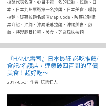
拉麵代表名店
、
心目中第一名的拉麵
、
拉麵
、
日
本
、
日本九州票選第一名拉麵
、
日本美食
、
暖暮
拉麵
、
暖暮拉麵名護店Map Code
、
暖暮拉麵購
票介紹
、
沖繩
、
沖繩暖暮拉麵
、
沖繩美食
、
煎
餃
、
特製豚骨拉麵
、
美食
、
芝麻風味拉麵
『HAMA壽司』日本最狂 必吃推薦/
食記/名護店，連鎖破四百間的平價
美食！超好吃～
2017-05-31
作者:
玩樂狂人