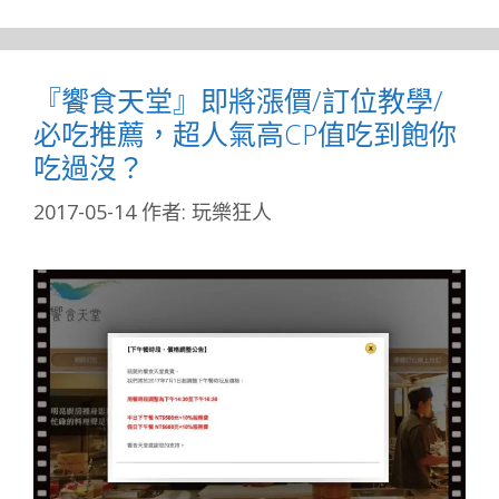
『饗食天堂』即將漲價/訂位教學/
必吃推薦，超人氣高CP值吃到飽你
吃過沒？
2017-05-14
作者:
玩樂狂人