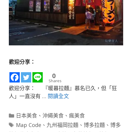
歡迎分享：
0
Shares
歡迎分享： 『暖暮拉麵』慕名已久，但「狂
人」一直沒有 …
閱讀全文
分
日本美食
、
沖繩美食
、
瘋美食
類
標
Map Code
、
九州福岡拉麵
、
博多拉麵
、
博多
籤