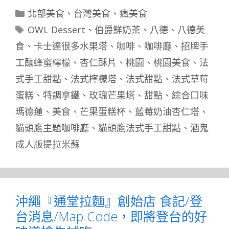
分
北部美食
、
台灣美食
、
瘋美食
類
標
OWL Dessert
、
伯爵鮮奶茶
、
八德
、
八德美
籤
食
、
卡士達很多水果塔
、
咖啡
、
咖啡廳
、
招牌手
工釀蜂蜜檸檬
、
杏仁酥片
、
桃園
、
桃園美食
、
法
式手工甜點
、
法式檸檬塔
、
法式甜點
、
法式草莓
蛋糕
、
特調拿鐵
、
玫瑰芒果塔
、
甜點
、
綜合口味
瑪德蓮
、
美食
、
芒果蛋糕杯
、
藍莓奶油杏仁塔
、
貓頭鷹主題咖啡廳
、
貓頭鷹法式手工甜點
、
酒鬼
成人版提拉米蘇
沖繩『通堂拉麵』創始店 食記/登
台消息/Map Code，即將登台的好