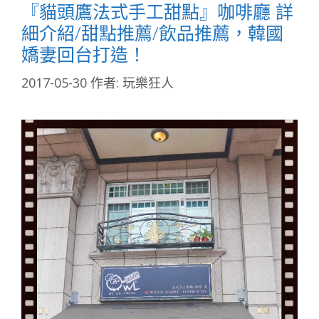
『貓頭鷹法式手工甜點』咖啡廳 詳
細介紹/甜點推薦/飲品推薦，韓國
嬌妻回台打造！
2017-05-30
作者:
玩樂狂人