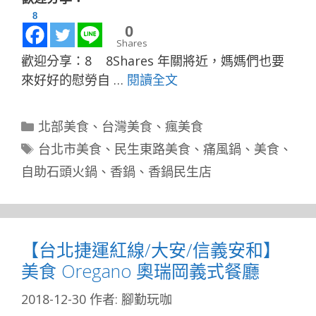
8
0
Shares
歡迎分享：8 8Shares 年關將近，媽媽們也要
來好好的慰勞自 …
閱讀全文
分
北部美食
、
台灣美食
、
瘋美食
類
標
台北市美食
、
民生東路美食
、
痛風鍋
、
美食
、
籤
自助石頭火鍋
、
香鍋
、
香鍋民生店
【台北捷運紅線/大安/信義安和】
美食 Oregano 奧瑞岡義式餐廳
2018-12-30
作者:
腳勤玩咖