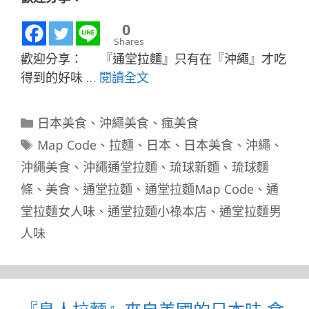
0
Shares
歡迎分享： 『通堂拉麵』只有在『沖繩』才吃
得到的好味 …
閱讀全文
分
日本美食
、
沖繩美食
、
瘋美食
類
標
Map Code
、
拉麵
、
日本
、
日本美食
、
沖繩
、
籤
沖繩美食
、
沖繩通堂拉麵
、
琉球新麵
、
琉球麵
條
、
美食
、
通堂拉麵
、
通堂拉麵Map Code
、
通
堂拉麵女人味
、
通堂拉麵小祿本店
、
通堂拉麵男
人味