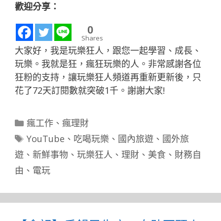
歡迎分享：
0
Shares
大家好，我是玩樂狂人，跟您一起學習、成長、
玩樂。我就是狂，瘋狂玩樂的人。非常感謝各位
狂粉的支持，讓玩樂狂人頻道再重新更新後，只
花了72天訂閱數就突破1千。謝謝大家!
分
瘋工作
、
瘋理財
類
標
YouTube
、
吃喝玩樂
、
國內旅遊
、
國外旅
籤
遊
、
新鮮事物
、
玩樂狂人
、
理財
、
美食
、
財務自
由
、
電玩