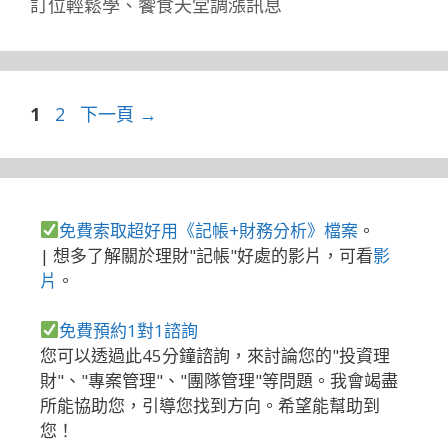
訂位輕鬆學
、
饗食天堂調漲訊息
頁
頁
1
2
下一頁
→
面
面
免費索取超好用《記帳+財務分析》檔案
。
| 想多了解關於理財"記帳"好處的影片，可看
影
片
。
免費預約1對1諮詢
您可以透過此45分鐘諮詢，來討論您的"投資理
財"、"專案管理"、"團隊管理"等問題。我會竭盡
所能協助您，引導您找到方向。希望能幫助到
您！